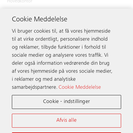
Hovedkontor
Industriparken 16-18
Cookie Meddelelse
2750 Ballerup
Vi bruger cookies til, at få vores hjemmeside
Telefon & døgnvagt:
+45 70 13 10 60
E-mail:
post.dk@schindler.com
til at virke ordentligt, personalisere indhold
og reklamer, tilbyde funktioner i forhold til
sociale medier og analysere vores traffik. Vi
deler også information vedrørende din brug
Kontakt
af vores hjemmeside på vores sociale medier,
i reklamer og med analytiske
samarbejdspartnere.
Cookie Meddelelse
Schindler i hele verden
Cookie - indstillinger
Generelle Betingelser
Databeskyttelsesmeddelelse
Afvis alle
Meddelelse om cookies & Indstillinger